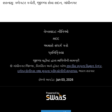
સરનામુ: ક્લેક્ટર કચેરી, જીલ્લા સેવા સદન, ગાંધીનગર
વેબસાઇટ નીતિઓ
મદદ
અમારો સંપર્ક કરો
પ્રતિક્રિયા
જીલ્લા વહીવટ દ્વારા માલિકીની સામગ્રી
© ગાંધીનગર જિલ્લા , વિકસિત અને હોસ્ટ કરેલ
રાષ્ટ્રીય સૂચના વિજ્ઞાન કેન્દ્ર
,
ઇલેક્ટ્રોનીક્સ તથા સુચના પ્રૌદ્યોગીકી મંત્રાલય
, ભારત સરકાર
છેલ્લે અપડેટ:
Jun 03, 2026