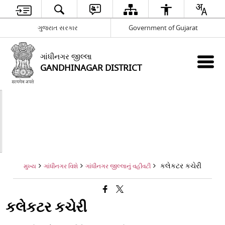
ગુજરાત સરકાર
Government of Gujarat
ગાંધીનગર જીલ્લા
GANDHINAGAR DISTRICT
કલેકટર કચેરી
મુખ્ય
ગાંધીનગર વિશે
ગાંધીનગર જીલ્લાનું વહીવટી
કલેકટર કચેરી