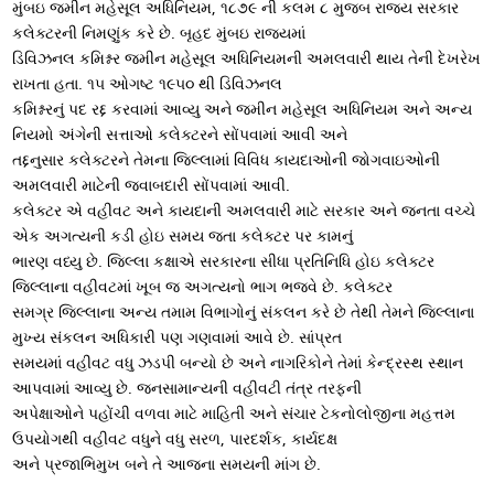
મુંબઇ જમીન મહેસૂલ અધિનિયમ, ૧૮૭૯ ની કલમ ૮ મુજબ રાજ્ય સરકાર
કલેક્ટરની નિમણુંક કરે છે. બૃહદ મુંબઇ રાજ્યમાં
ડિવિઝનલ કમિશ્નર જમીન મહેસૂલ અધિનિયમની અમલવારી થાય તેની દેખરેખ
રાખતા હતા. ૧૫ ઓગષ્ટ ૧૯૫૦ થી ડિવિઝનલ
કમિશ્નરનું પદ રદ્દ કરવામાં આવ્યુ અને જમીન મહેસૂલ અધિનિયમ અને અન્ય
નિયમો અંગેની સત્તાઓ કલેક્ટરને સોંપવામાં આવી અને
તદ્દનુસાર કલેક્ટરને તેમના જિલ્લામાં વિવિધ કાયદાઓની જોગવાઇઓની
અમલવારી માટેની જવાબદારી સોંપવામાં આવી.
કલેક્ટર એ વહીવટ અને કાયદાની અમલવારી માટે સરકાર અને જનતા વચ્ચે
એક અગત્યની કડી હોઇ સમય જતા કલેક્ટર પર કામનું
ભારણ વધ્યુ છે. જિલ્લા કક્ષાએ સરકારના સીધા પ્રતિનિધિ હોઇ કલેક્ટર
જિલ્લાના વહીવટમાં ખૂબ જ અગત્યનો ભાગ ભજવે છે. કલેક્ટર
સમગ્ર જિલ્લાના અન્ય તમામ વિભાગોનું સંકલન કરે છે તેથી તેમને જિલ્લાના
મુખ્ય સંકલન અધિકારી પણ ગણવામાં આવે છે. સાંપ્રત
સમયમાં વહીવટ વધુ ઝડપી બન્યો છે અને નાગરિકોને તેમાં કેન્દ્રસ્થ સ્થાન
આપવામાં આવ્યુ છે. જનસામાન્યની વહીવટી તંત્ર તરફની
અપેક્ષાઓને પહોંચી વળવા માટે માહિતી અને સંચાર ટેકનોલોજીના મહત્તમ
ઉપયોગથી વહીવટ વધુને વધુ સરળ, પારદર્શક, કાર્યદક્ષ
અને પ્રજાભિમુખ બને તે આજના સમયની માંગ છે.