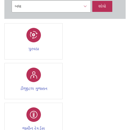
શોધો
પુરવઠા
ડીજીટલ ગુજરાત
જમીન રેકર્ડ્સ