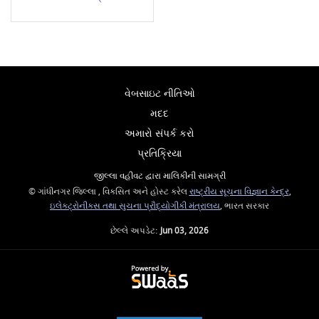
વેબસાઇટ નીતિઓ
મદદ
અમારો સંપર્ક કરો
પ્રતિક્રિયા
જીલ્લા વહીવટ દ્વારા માલિકીની સામગ્રી
© ગાંધીનગર જિલ્લા , વિકસિત અને હોસ્ટ કરેલ
રાષ્ટ્રીય સૂચના વિજ્ઞાન કેન્દ્ર
,
ઇલેક્ટ્રોનીક્સ તથા સુચના પ્રૌદ્યોગીકી મંત્રાલય
, ભારત સરકાર
છેલ્લે અપડેટ:
Jun 03, 2026